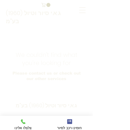
ג.א.י סיור וטיול (1960)
בע"מ
We couldn't find what
you're looking for
Please contact us or check out
our other services
ג.א.י סיור וטיול (1960) בע"מ
02-5383318
הזמינו רכב לסיור
צלצלו אלינו